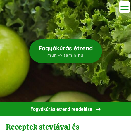
Fogyókúrás étrend
multi-vitamin.hu
Fogyókúrás étrend rendelése
Receptek steviával és