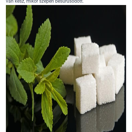
van kész, mikor szépen besűrűsödött.