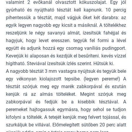
valamint 2 evőkanál olvasztott kókuszolajat. Egy jól
gyúrható és nyújtható tésztát kell kapnunk. 10 percig
pihentessük a tésztát, majd vágjuk őket két darabra: az
egyik legyen nagyobb egy kicsit a másiknál. A töltelékhez
reszeljünk le négy savanyú almát, ízesítsük fahéjjal és
hagyjuk, hogy levet eresszen. tegyük fel forrni a lével
együtt és adjunk hozzá egy csomag vaníliás pudingport.
Keverjük ki alaposan és kezdjük el besűríteni. kevés vízzel
hígítható. Steviával ízesítsük ízlés szerint. Hűtsük ki.
A nagyobb tésztát 3 mm vastagra nyújtsuk és tegyük bele
egy vékonyan kiolajozott tepsibe. (legyen pereme!) A
tésztát szórjuk meg egy marék zabkorpával és ezután
kenjük rá az almás tölteléket. Megint szórjuk meg
zabkorpával és fedjük be a kisebbik tésztával. A
peremeket hajtogassuk egymásra, hogy sehol se tudjon
kifolyni a töltelék. A tetejét kenjük meg felvert tojással, és
szurkáljuk be villával. Előmelegített sütőben 20 perc alatt