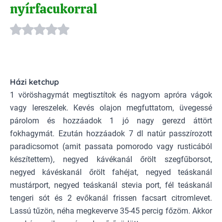
nyírfacukorral
Házi ketchup
1 vöröshagymát megtisztítok és nagyom apróra vágok
vagy lereszelek. Kevés olajon megfuttatom, üvegessé
párolom és hozzáadok 1 jó nagy gerezd áttört
fokhagymát. Ezután hozzáadok 7 dl natúr passzírozott
paradicsomot (amit passata pomorodo vagy rusticából
készítettem), negyed kávékanál őrölt szegfűborsot,
negyed kávéskanál őrölt fahéjat, negyed teáskanál
mustárport, negyed teáskanál stevia port, fél teáskanál
tengeri sót és 2 evőkanál frissen facsart citromlevet.
Lassú tűzön, néha megkeverve 35-45 percig főzöm. Akkor