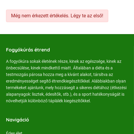
Még nem érkezett értékelés. Légy te az első!
Fogyókúrás étrend
A fogyókúra sokak életének része, kinek az egészsége, kinek az
önbecsülése, kinek mindkettő miatt. Általában a diéta és a
testmozgás párosa hozza meg a kívánt alakot, társítva az
eredményességet segítő étrendkiegészítőkkel. Alábbiakban olyan
termékeket ajánlunk, mely hozzásegít a sikeres diétához (étkezési
alapanyagok: lisztek, édesítők, stb.), és a sport hatékonyságát is
növelhetjük különböző táplálék kiegészítőkkel.
Navigáció
Édes élet