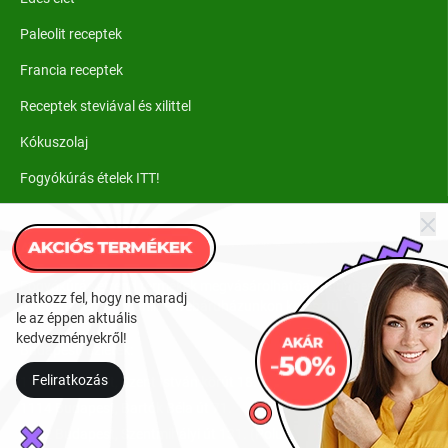
Paleolit receptek
Francia receptek
Receptek steviával és xilittel
Kókuszolaj
Fogyókúrás ételek ITT!
Ahol kapható
Fogyókúrás étrend termékek megvásárolhatóak budapesti
Iratkozz fel, hogy ne maradj
üzleteinkben vagy online webáruházunkon keresztül.
le az éppen aktuális
kedvezményekről!
Budapesti üzletek:
Feliratkozás
1137 Budapest, Szent István körút 18.
1114 Budapest, Bartók Béla út 71.
1152 Budapest, Szentmihályi út 131. (Polus)