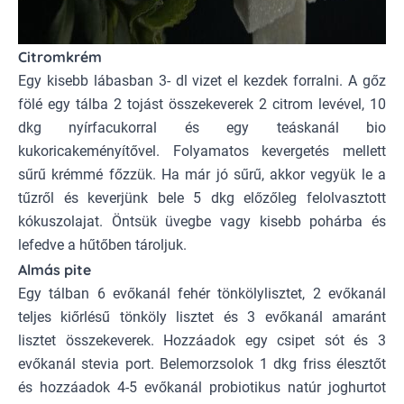
Citromkrém
Egy kisebb lábasban 3- dl vizet el kezdek forralni. A gőz
fölé egy tálba 2 tojást összekeverek 2 citrom levével, 10
dkg nyírfacukorral és egy teáskanál bio
kukoricakeményítővel. Folyamatos kevergetés mellett
sűrű krémmé főzzük. Ha már jó sűrű, akkor vegyük le a
tűzről és keverjünk bele 5 dkg előzőleg felolvasztott
kókuszolajat
. Öntsük üvegbe vagy kisebb pohárba és
lefedve a hűtőben tároljuk.
Almás pite
Egy tálban 6 evőkanál fehér tönkölylisztet, 2 evőkanál
teljes kiőrlésű tönköly lisztet és 3 evőkanál amaránt
lisztet összekeverek. Hozzáadok egy csipet sót és 3
evőkanál stevia port. Belemorzsolok 1 dkg friss élesztőt
és hozzáadok 4-5 evőkanál probiotikus natúr joghurtot