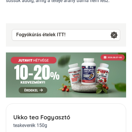
süssük addig, amíg a teteje arany barna nem lesz.
Fogyókúrás ételek ITT!
Ukko tea Fogyasztó
teakeverék 150g